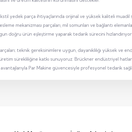
lmasını ve üretim kalitesinin korunmasını destekler.
stil yedek parça ihtiyaçlarında orijinal ve yüksek kaliteli muadi
esleme mekanizması parçaları, mil somunları ve bağlantı elemanları 
n doğru ürün eşleştirme yaparak tedarik sürecini hızlandırıyor
rçaları; teknik gereksinimlere uygun, dayanıklılığı yüksek ve end
tim sürekliliğine katkı sunuyoruz. Brückner endüstriyel hatlarını
avantajlarıyla Par Makine güvencesiyle profesyonel tedarik sağlay