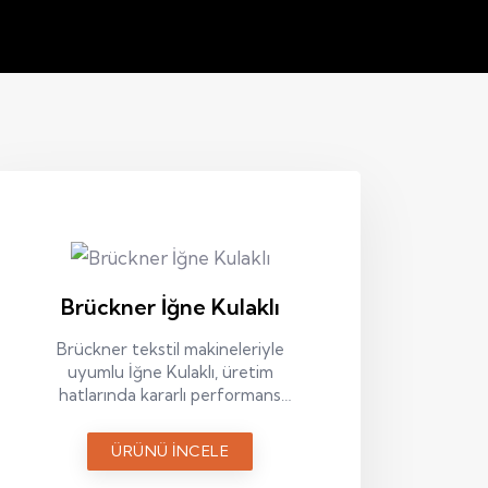
Brückner İğne Kulaklı
Brückner tekstil makineleriyle
uyumlu İğne Kulaklı, üretim
hatlarında kararlı performans
ve uzun süreli kullanım için
tasarlanmış bir yedek parçadır.
ÜRÜNÜ İNCELE