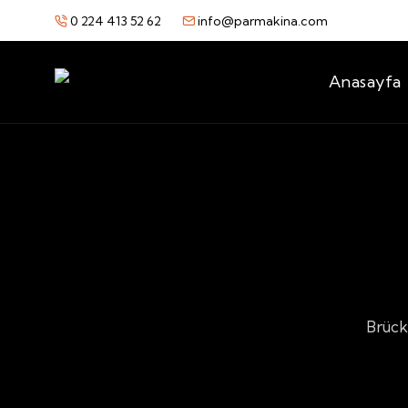
0 224 413 52 62
info@parmakina.com
Anasayfa
Brückn