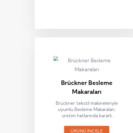
Brückner Besleme
Makaraları
Brückner tekstil makineleriyle
uyumlu Besleme Makaraları,
üretim hatlarında kararlı
performans ve uzun süreli
kullanım için tasarlanmış bir
ÜRÜNÜ İNCELE