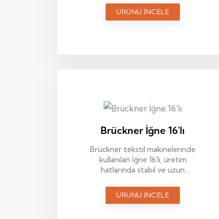
kullanım için tasarlanmış bir
ÜRÜNÜ İNCELE
yedek parçadır.
Brückner İğne 16'lı
Brückner tekstil makinelerinde
kullanılan İğne 16'lı, üretim
hatlarında stabil ve uzun
ömürlü kullanım sağlar.
ÜRÜNÜ İNCELE