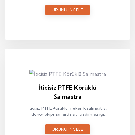
sıvı sızdırmazlığı sağlamak amacıyla
kullanılan endüstriyel bir sızdırmazlık
ÜRÜNÜ İNCELE
elemanıdır.
İticisiz PTFE Körüklü
Salmastra
İticisiz PTFE Körüklü mekanik salmastra,
döner ekipmanlarda sıvı sızdırmazlığı
sağlamak amacıyla kullanılan endüstriyel
bir sızdırmazlık elemanıdır.
ÜRÜNÜ İNCELE