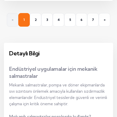
«
1
2
3
4
5
6
7
»
Detaylı Bilgi
Endüstriyel uygulamalar için mekanik
salmastralar
Mekanik salmastralar, pompa ve döner ekipmanlarda
sıvı sızıntısını önlemek amacıyla kullanılan sızdırmazlık
elemanlarıdır. Endüstriyel tesislerde güvenli ve verimli
çalışma için kritik öneme sahiptir.
Mekanik salmastralar nerelerde kullanılır?