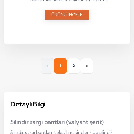
istikrarlı ve dengeli şekilde çalışmasını
sağlayan teknik bir sargı elemanıdır.
ÜRÜNÜ İNCELE
«
1
2
»
Detaylı Bilgi
Silindir sargı bantları (valyant şerit)
Silindir sargı bantları, tekstil makinelerinde silindir