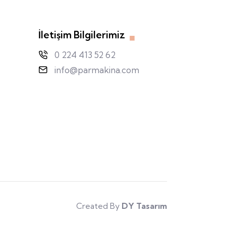
İletişim Bilgilerimiz
0 224 413 52 62
info@parmakina.com
Created By
DY Tasarım