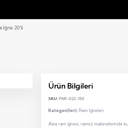
a İğne 20'li
Ürün Bilgileri
SKU:
PAR-022-150
Kategori(ler):
Ram İğneleri
Alea ram iğnesi, ramöz makinelerinde 