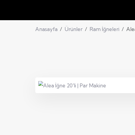
Anasayfa
Ürünler
Ram İğneleri
Ale