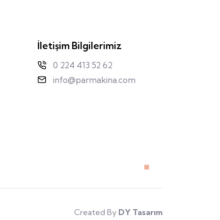
İletişim Bilgilerimiz
0 224 413 52 62
info@parmakina.com
Created By
DY Tasarım