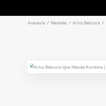
Anasayfa
Markalar
Artos Babcock