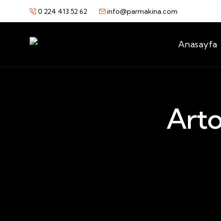
0 224 413 52 62
info@parmakina.com
Anasayfa
Arto