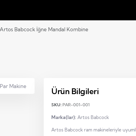
Artos Babcock İğne Mandal Kombine
Ürün Bilgileri
SKU:
PAR-001-001
Marka(lar):
Artos Babcock
Artos Babcock ram makineleriyle uyuml