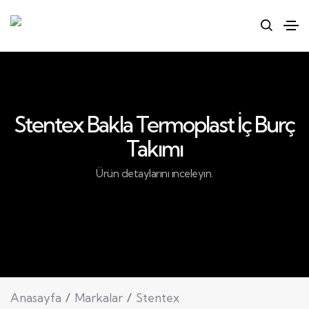
Stentex Bakla Termoplast İç Burç
Takımı
Ürün detaylarını inceleyin.
Anasayfa
Markalar
Stentex