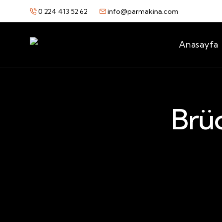
0 224 413 52 62
info@parmakina.com
Anasayfa
Brüc