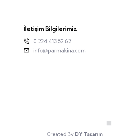
İletişim Bilgilerimiz
0 224 413 52 62
info@parmakina.com
Created By
DY Tasarım