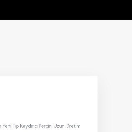
n Yeni Tip Kaydırıcı Perçini Uzun, üretim