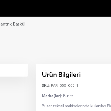
antrik Baskül
Ürün Bilgileri
SKU:
PAR-050-002-1
Marka(lar):
Buser
Buser tekstil makinelerinde kullanılan E