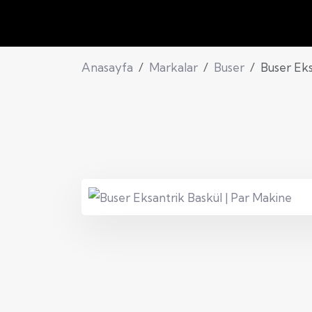
Anasayfa
Markalar
Buser
Buser Eks