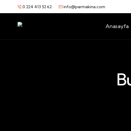
0 224 413 52 62
info@parmakina.com
Anasayfa
Bu