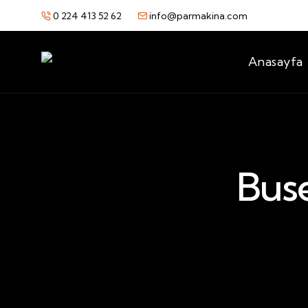
0 224 413 52 62
info@parmakina.com
Anasayfa
Bus