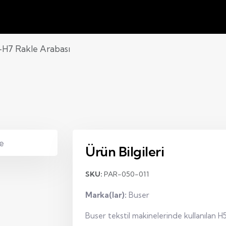
-H7 Rakle Arabası
Ürün Bilgileri
SKU:
PAR-050-011
Marka(lar):
Buser
Buser tekstil makinelerinde kullanılan 