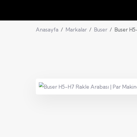
Anasayfa
Markalar
Buser
Buser H5