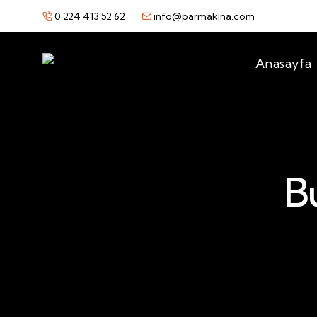
0 224 413 52 62
info@parmakina.com
Anasayfa
B