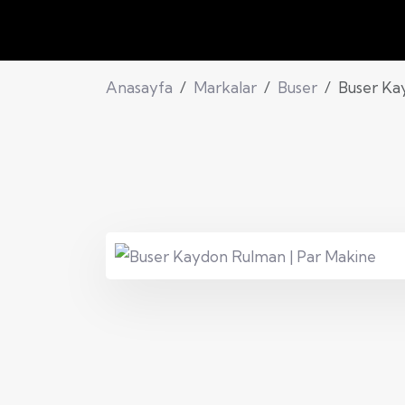
Anasayfa
Markalar
Buser
Buser Ka