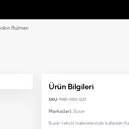
ydon Rulman
Ürün Bilgileri
SKU:
PAR-050-023
Marka(lar):
Buser
Buser tekstil makinelerinde kullanılan 