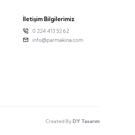
İletişim Bilgilerimiz
0 224 413 52 62
info@parmakina.com
Created By
DY Tasarım