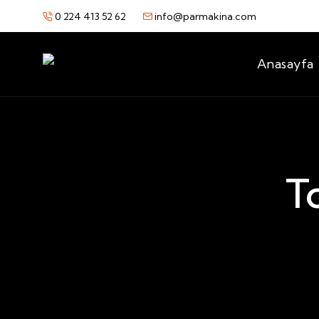
0 224 413 52 62
info@parmakina.com
Anasayfa
T